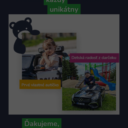
unikátny
Ďakujeme,
že ich s nami