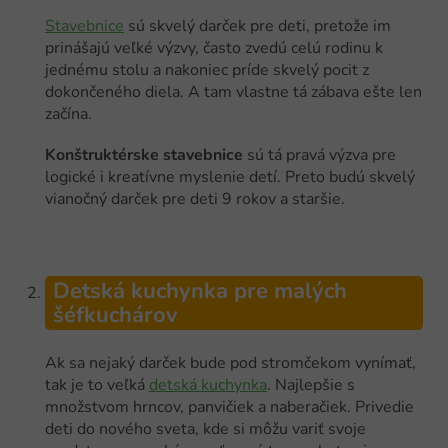
Stavebnice
sú skvelý darček pre deti, pretože im
prinášajú veľké výzvy, často zvedú celú rodinu k
jednému stolu a nakoniec príde skvelý pocit z
dokončeného diela. A tam vlastne tá zábava ešte len
začína.
Konštruktérske stavebnice
sú tá pravá výzva pre
logické i kreatívne myslenie detí. Preto budú skvelý
vianočný darček pre deti 9 rokov a staršie.
Detská kuchynka pre malých
šéfkuchárov
Ak sa nejaký darček bude pod stromčekom vynímať,
tak je to veľká
detská kuchynka
. Najlepšie s
množstvom hrncov, panvičiek a naberačiek. Privedie
deti do nového sveta, kde si môžu variť svoje