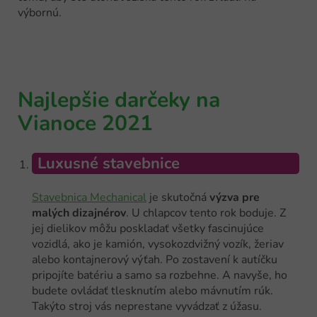
výbornú.
Najlepšie darčeky na
Vianoce 2021
Luxusné stavebnice
Stavebnica Mechanical
je skutočná
výzva pre
malých dizajnérov
. U chlapcov tento rok boduje. Z
jej dielikov môžu poskladať všetky fascinujúce
vozidlá, ako je kamión, vysokozdvižný vozík, žeriav
alebo kontajnerový výťah. Po zostavení k autíčku
pripojíte batériu a samo sa rozbehne. A navyše, ho
budete ovládať tlesknutím alebo mávnutím rúk.
Takýto stroj vás neprestane vyvádzať z úžasu.