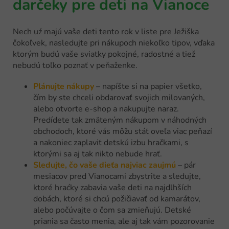
darčeky pre deti na Vianoce
Nech uź majú vaše deti tento rok v liste pre Ježiška
čokoľvek, nasledujte pri nákupoch niekoľko tipov, vďaka
ktorým budú vaše sviatky pokojné, radostné a tiež
nebudú toľko poznať v peňaženke.
Plánujte nákupy
– napíšte si na papier všetko,
čím by ste chceli obdarovať svojich milovaných,
alebo otvorte e-shop a nakupujte naraz.
Predídete tak zmäteným nákupom v náhodných
obchodoch, ktoré vás môžu stáť oveľa viac peňazí
a nakoniec zaplaviť detskú izbu hračkami, s
ktorými sa aj tak nikto nebude hrať.
Sledujte, čo vaše dieťa najviac zaujmú
– pár
mesiacov pred Vianocami zbystrite a sledujte,
ktoré hraćky zabavia vaše deti na najdlhších
dobách, ktoré si chcú požičiavať od kamarátov,
alebo počúvajte o čom sa zmieňujú. Detské
priania sa často menia, ale aj tak vám pozorovanie