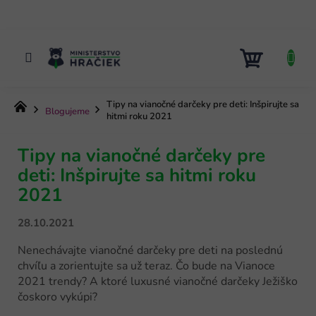
Prejsť
na
obsah
NÁKUP
KOŠÍK
Tipy na vianočné darčeky pre deti: Inšpirujte sa
Domov
Blogujeme
hitmi roku 2021
Tipy na vianočné darčeky pre
deti: Inšpirujte sa hitmi roku
2021
28.10.2021
Nenechávajte vianočné darčeky pre deti na poslednú
chvíľu a zorientujte sa už teraz. Čo bude na Vianoce
2021 trendy? A ktoré luxusné vianočné darčeky Ježiško
čoskoro vykúpi?