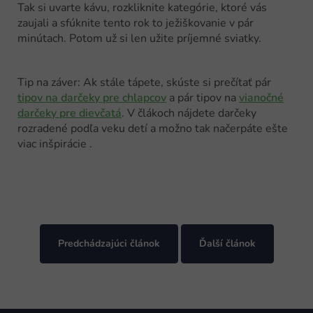
Tak si uvarte kávu, rozkliknite kategórie, ktoré vás
zaujali a sfúknite tento rok to ježiškovanie v pár
minútach. Potom už si len užite príjemné sviatky.
Tip na záver: Ak stále tápete, skúste si prečítať pár
tipov na darčeky pre chlapcov
a pár tipov na
vianočné
darčeky pre dievčatá
. V člákoch nájdete darčeky
rozradené podľa veku detí a možno tak načerpáte ešte
viac inšpirácie .
Predchádzajúci článok
Ďalší článok