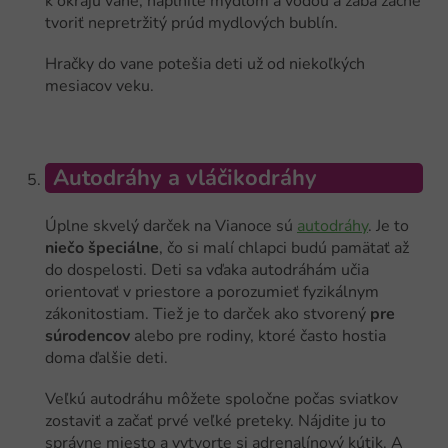
k okraju vane, naplníte mydlom a vodou a žaba začne
tvoriť nepretržitý prúd mydlových bublín.
Hračky do vane potešia deti už od niekoľkých
mesiacov veku.
Autodráhy a vláčikodráhy
Úplne skvelý darček na Vianoce sú
autodráhy
. Je to
niečo špeciálne
, čo si malí chlapci budú pamätať až
do dospelosti. Deti sa vďaka autodráhám učia
orientovať v priestore a porozumieť fyzikálnym
zákonitostiam. Tiež je to darček ako stvorený
pre
súrodencov
alebo pre rodiny, ktoré často hostia
doma ďalšie deti.
Veľkú autodráhu môžete spoločne počas sviatkov
zostaviť a začať prvé veľké preteky. Nájdite ju to
správne miesto a vytvorte si adrenalínový kútik. A