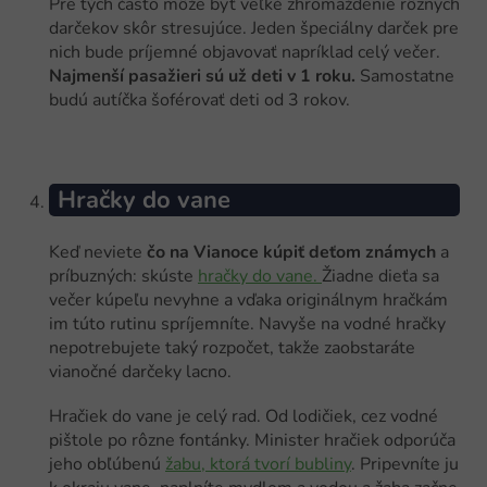
Pre tých často môže byť veľké zhromaždenie rôznych
darčekov skôr stresujúce. Jeden špeciálny darček pre
nich bude príjemné objavovať napríklad celý večer.
Najmenší pasažieri sú už deti v 1 roku.
Samostatne
budú autíčka šoférovať deti od 3 rokov.
Hračky do vane
Keď neviete
čo na Vianoce kúpiť deťom známych
a
príbuzných: skúste
hračky do vane.
Žiadne dieťa sa
večer kúpeľu nevyhne a vďaka originálnym hračkám
im túto rutinu spríjemníte. Navyše na vodné hračky
nepotrebujete taký rozpočet, takže zaobstaráte
vianočné darčeky lacno.
Hračiek do vane je celý rad. Od lodičiek, cez vodné
pištole po rôzne fontánky. Minister hračiek odporúča
jeho obľúbenú
žabu, ktorá tvorí bubliny
. Pripevníte ju