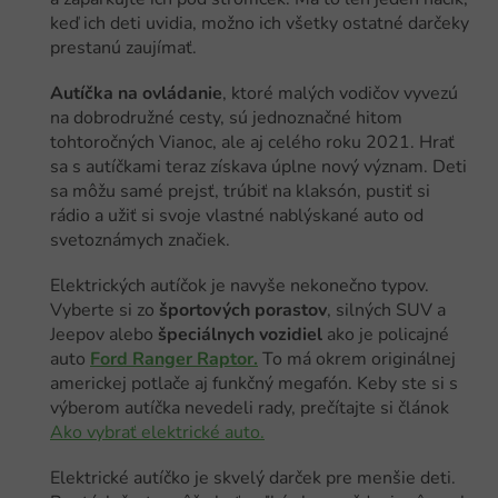
keď ich deti uvidia, možno ich všetky ostatné darčeky
prestanú zaujímať.
Autíčka na ovládanie
, ktoré malých vodičov vyvezú
na dobrodružné cesty, sú jednoznačné hitom
tohtoročných Vianoc, ale aj celého roku 2021. Hrať
sa s autíčkami teraz získava úplne nový význam. Deti
sa môžu samé prejsť, trúbiť na klaksón, pustiť si
rádio a užiť si svoje vlastné nablýskané auto od
svetoznámych značiek.
Elektrických autíčok je navyše nekonečno typov.
Vyberte si zo
športových porastov
, silných SUV a
Jeepov alebo
špeciálnych vozidiel
ako je policajné
auto
Ford Ranger Raptor.
To má okrem originálnej
americkej potlače aj funkčný megafón. Keby ste si s
výberom autíčka nevedeli rady, prečítajte si článok
Ako vybrať elektrické auto.
Elektrické autíčko je skvelý darček pre menšie deti.