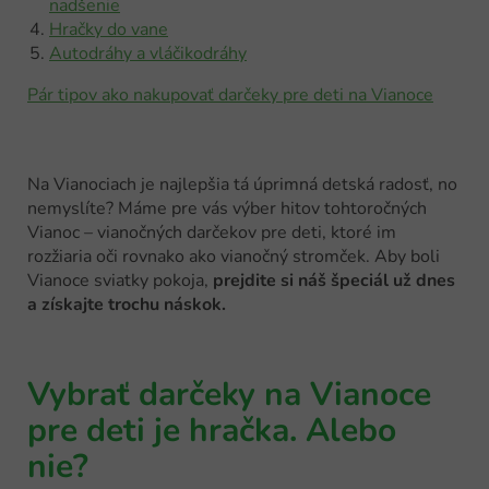
nadšenie
Hračky do vane
Autodráhy a vláčikodráhy
Pár tipov ako nakupovať darčeky pre deti na Vianoce
Na Vianociach je najlepšia tá úprimná detská radosť, no
nemyslíte? Máme pre vás výber hitov tohtoročných
Vianoc – vianočných darčekov pre deti, ktoré im
rozžiaria oči rovnako ako vianočný stromček. Aby boli
Vianoce sviatky pokoja,
prejdite si náš špeciál už dnes
a získajte trochu náskok.
Vybrať darčeky na Vianoce
pre deti je hračka. Alebo
nie?