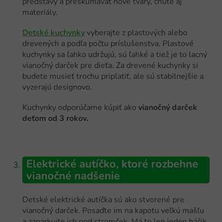
predstavy a preskúmavať nové tvary, chute aj
materiály.
Detské kuchynky
vyberajte z plastových alebo
drevených a podľa počtu príslušenstva. Plastové
kuchynky sa ľahko udržujú, sú ľahké a tiež je to lacný
vianočný darček pre dieťa. Za drevené kuchynky si
budete musieť trochu priplatiť, ale sú stabilnejšie a
vyzerajú designovo.
Kuchynky odporúčame kúpiť ako
vianočný darček
deťom od 3 rokov.
Elektrické autíčko, ktoré rozbehne
vianočné nadšenie
Detské elektrické autíčka sú ako stvorené pre
vianočný darček. Posaďte im na kapotu veľkú mašľu
a zaparkujte ich pod stromček. Má to len jeden háčik,