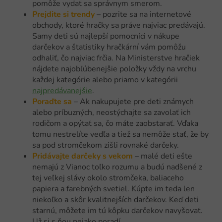
pomôže vydať sa správnym smerom.
Prejdite si trendy
– pozrite sa na internetové
obchody, ktoré hračky sa práve najviac predávajú.
Samy deti sú najlepší pomocníci v nákupe
darčekov a štatistiky hračkární vám pomôžu
odhaliť, čo najviac frčia. Na Ministerstve hračiek
nájdete najobľúbenejšie položky vždy na vrchu
každej kategórie alebo priamo v kategórii
najpredávanejšie
.
Poraďte sa
– Ak nakupujete pre deti známych
alebo príbuzných, neostýchajte sa zavolať ich
rodičom a opýtať sa, čo máte zaobstarať. Vďaka
tomu nestrelíte vedľa a tiež sa nemôže stať, že by
sa pod stromčekom zišli rovnaké darčeky.
Pridávajte darčeky s vekom
– malé deti ešte
nemajú z Vianoc toľko rozumu a budú nadšené z
tej veľkej slávy okolo stromčeka, baliaceho
papiera a farebných svetiel. Kúpte im teda len
niekoľko a skôr kvalitnejších darčekov. Keď deti
starnú, môžete im tú kôpku darčekov navyšovať.
Už si s ňou nejako poradí.