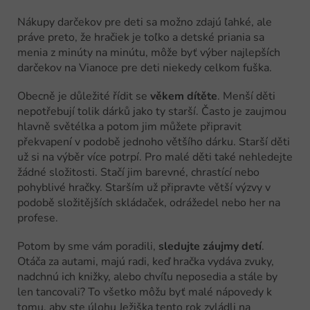
Nákupy darčekov pre deti sa možno zdajú ľahké, ale
práve preto, že hračiek je toľko a detské priania sa
menia z minúty na minútu, môže byť výber najlepších
darčekov na Vianoce pre deti niekedy celkom fuška.
Obecně je důležité řídit se
věkem dítěte
. Menší děti
nepotřebují tolik dárků jako ty starší. Často je zaujmou
hlavně světélka a potom jim můžete připravit
překvapení v podobě jednoho většího dárku. Starší děti
už si na výběr více potrpí. Pro malé děti také nehledejte
žádné složitosti. Stačí jim barevné, chrastící nebo
pohyblivé hračky. Starším už připravte větší výzvy v
podobě složitějších skládaček, odrážedel nebo her na
profese.
Potom by sme vám poradili,
sledujte záujmy detí
.
Otáča za autami, majú radi, keď hračka vydáva zvuky,
nadchnú ich knižky, alebo chvíľu neposedia a stále by
len tancovali? To všetko môžu byť malé nápovedy k
tomu, aby ste úlohu Ježiška tento rok zvládli na