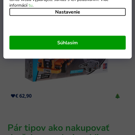
informácií
tu
.
Nastavenie
Súhlasím
Pár tipov ako nakupovať