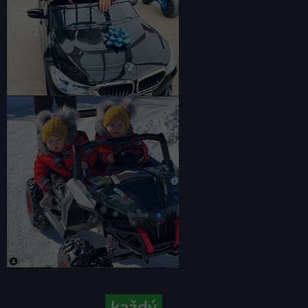
Pretože
každý
váš príbeh je