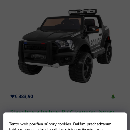
Tento web používa súbory cookies. Ďalším prechádzaním
tohto webu vyjadrujete súhlas s ich používaním. Viac