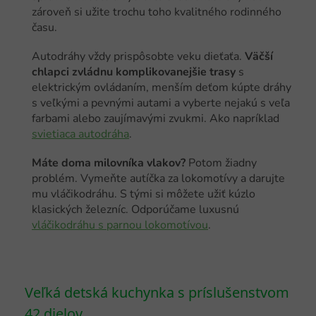
zároveň si užite trochu toho kvalitného rodinného
času.
Autodráhy vždy prispôsobte veku dieťaťa.
Väčší
chlapci zvládnu komplikovanejšie trasy
s
elektrickým ovládaním, menším deťom kúpte dráhy
s veľkými a pevnými autami a vyberte nejakú s veľa
farbami alebo zaujímavými zvukmi. Ako napríklad
svietiaca autodráha
.
Máte doma milovníka vlakov?
Potom žiadny
problém. Vymeňte autíčka za lokomotívy a darujte
mu vláčikodráhu. S tými si môžete užiť kúzlo
klasických železníc. Odporúčame luxusnú
vláčikodráhu s parnou lokomotívou
.