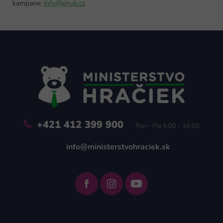
kampane:
info@ehub.cz
Z
á
p
ä
t
i
e
+421 412 399 900
Pon - Pia 9:00 - 16:00
info@ministerstvohraciek.sk