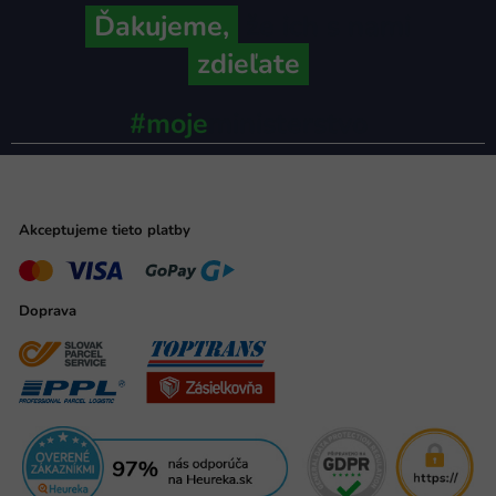
Ďakujeme,
že ich s nami
zdieľate
#moje
ministerstvo
Akceptujeme tieto platby
Doprava