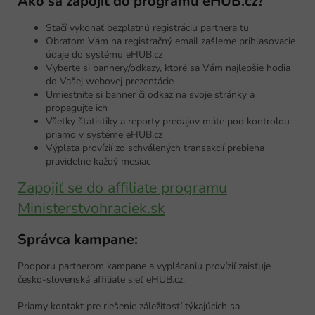
Ako sa zapojiť do programu eHUB.cz?
Stačí vykonať bezplatnú registráciu partnera tu
Obratom Vám na registračný email zašleme prihlasovacie
údaje do systému eHUB.cz
Vyberte si bannery/odkazy, ktoré sa Vám najlepšie hodia
do Vašej webovej prezentácie
Umiestnite si banner či odkaz na svoje stránky a
propagujte ich
Všetky štatistiky a reporty predajov máte pod kontrolou
priamo v systéme eHUB.cz
Výplata provízií zo schválených transakcií prebieha
pravidelne každý mesiac
Zapojiť se do affiliate programu
Ministerstvohraciek.sk
Správca kampane:
Podporu partnerom kampane a vyplácaniu provízií zaisťuje
česko-slovenská affiliate sieť eHUB.cz.
Priamy kontakt pre riešenie záležitostí týkajúcich sa