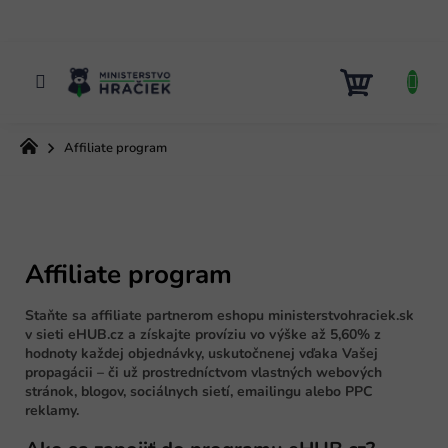
Prejsť
na
obsah
NÁKUP
KOŠÍK
Domov
Affiliate program
Affiliate program
Staňte sa affiliate partnerom eshopu ministerstvohraciek.sk
v sieti eHUB.cz a získajte províziu vo výške až 5,60% z
hodnoty každej objednávky, uskutočnenej vďaka Vašej
propagácii – či už prostredníctvom vlastných webových
stránok, blogov, sociálnych sietí, emailingu alebo PPC
reklamy.