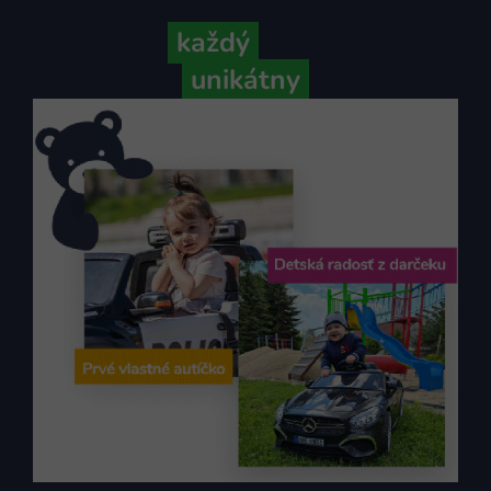
Pretože
každý
váš príbeh je
unikátny