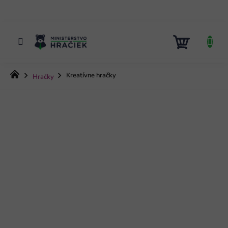
Prejsť
na
obsah
NÁKUP
KOŠÍK
Domov
Kreatívne hračky
Hračky