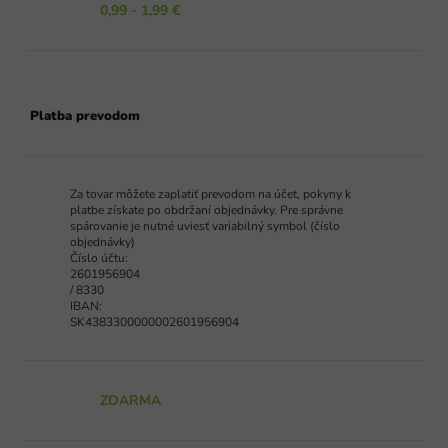
0,99 - 1,99 €
Platba prevodom
Za tovar môžete zaplatiť prevodom na účet, pokyny k
platbe získate po obdržaní objednávky. Pre správne
spárovanie je nutné uviesť variabilný symbol (číslo
objednávky)
Číslo účtu:
2601956904
/ 8330
IBAN:
SK4383300000002601956904
ZDARMA