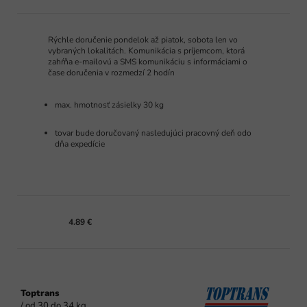
Rýchle doručenie pondelok až piatok, sobota len vo
vybraných lokalitách. Komunikácia s príjemcom, ktorá
zahŕňa e-mailovú a SMS komunikáciu s informáciami o
čase doručenia v rozmedzí 2 hodín
max. hmotnosť zásielky 30 kg
tovar bude doručovaný nasledujúci pracovný deň odo
dňa expedície
4.89 €
Toptrans
/ od 30 do 34 kg