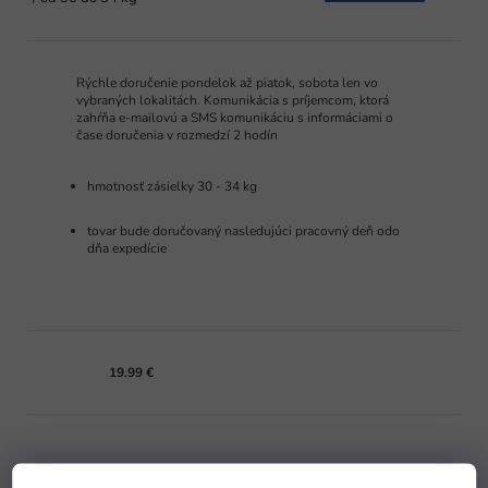
Rýchle doručenie pondelok až piatok, sobota len vo
vybraných lokalitách. Komunikácia s príjemcom, ktorá
zahŕňa e-mailovú a SMS komunikáciu s informáciami o
čase doručenia v rozmedzí 2 hodín
hmotnosť zásielky 30 - 34 kg
tovar bude doručovaný nasledujúci pracovný deň odo
dňa expedície
19.99 €
Toptrans