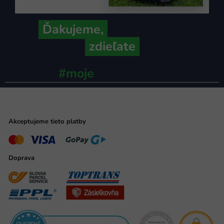
Ďakujeme,
že ich s nami
zdieľate
#moje
ministerstvo
Akceptujeme tieto platby
Doprava