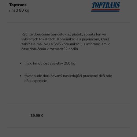
Toptrans
/ nad 80 kg
Rýchle doručenie pondelok až piatok, sobota len vo
vybraných lokalitách. Komunikácia s príjemcom, ktorá
zahŕňa e-mailovú a SMS komunikáciu s informáciami o
čase doručenia v rozmedzí 2 hodín
max. hmotnosť zásielky 250 kg
tovar bude doručovaný nasledujúci pracovný deň odo
dňa expedície
39.99 €