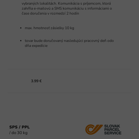
vybraných lokalitách. Komunikácia s príjemcom, ktorá
zahŕňa e-mailovú a SMS komunikáciu s informáciami o
čase doručenia v rozmedzí 2 hodín
max. hmotnosť zásielky 10 kg
tovar bude doručovaný nasledujúci pracovný deň odo
dňa expedície
3.99 €
SPS / PPL
/ do 30 kg