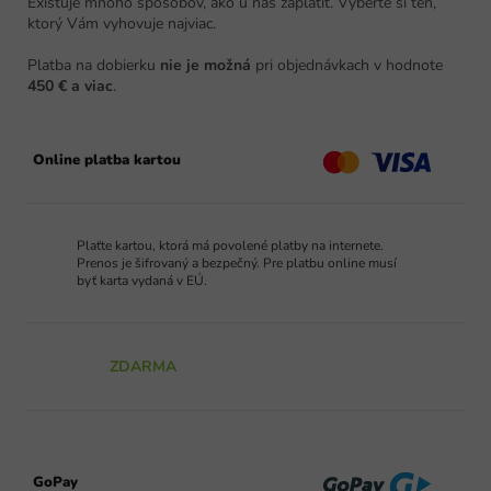
Existuje mnoho spôsobov, ako u nás zaplatiť. Vyberte si ten,
l
ktorý Vám vyhovuje najviac.
Platba na dobierku
nie je možná
pri objednávkach v hodnote
450 € a viac
.
Online platba kartou
Plaťte kartou, ktorá má povolené platby na internete.
Prenos je šifrovaný a bezpečný. Pre platbu online musí
byť karta vydaná v EÚ.
ZDARMA
GoPay