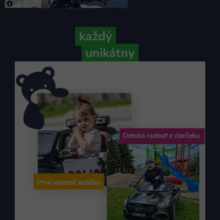
Pretože
každý
váš príbeh je
unikátny