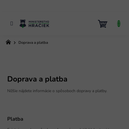
Prejsť
na
obsah
NÁKUP
KOŠÍK
Domov
Doprava a platba
B
Doprava a platba
o
č
Nižšie nájdete informácie o spôsoboch dopravy a platby.
n
ý
p
a
Platba
n
e