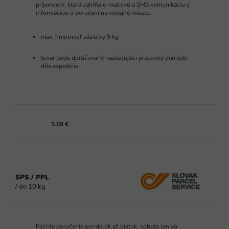
príjemcom, ktorá zahŕňa e-mailovú a SMS komunikáciu s
informáciou o doručení na výdajné miesto.
max. hmotnosť zásielky 5 kg
tovar bude doručovaný nasledujúci pracovný deň odo
dňa expedície
3.69 €
SPS / PPL
/ do 10 kg
Rýchle doručenie pondelok až piatok, sobota len vo