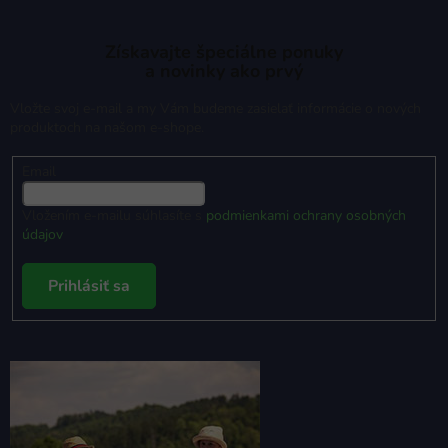
Získavajte špeciálne ponuky
a novinky ako prvý
Vložte svoj e-mail a my Vám budeme zasielať informácie o nových
produktoch na našom e-shope.
Email
Vložením e-mailu súhlasíte s
podmienkami ochrany osobných
údajov
Prihlásiť sa