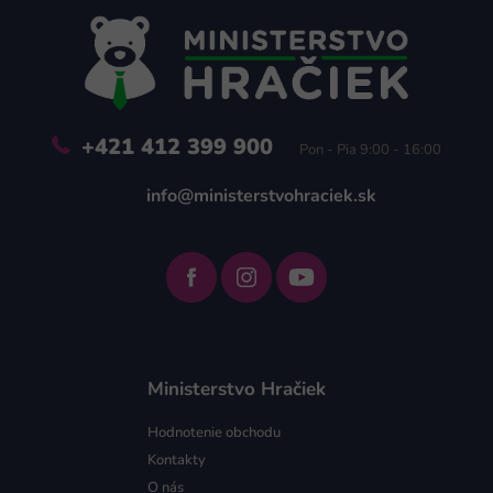
ä
t
i
e
+421 412 399 900
Pon - Pia 9:00 - 16:00
info@ministerstvohraciek.sk
Ministerstvo Hračiek
Hodnotenie obchodu
Kontakty
O nás