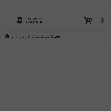
Prejsť
na
obsah
NÁKUP
KOŠÍK
Domov
Autá, lietadlá, lode
Hračky