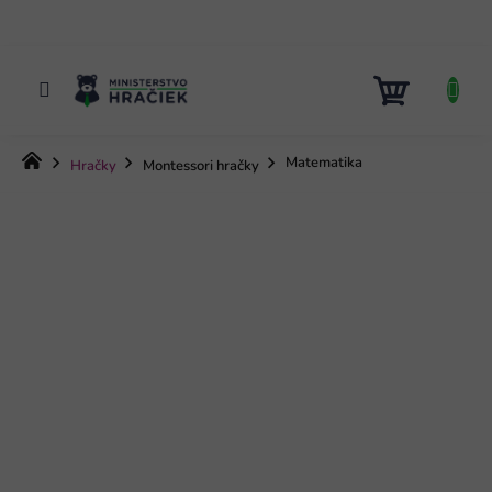
Prejsť
na
obsah
NÁKUP
KOŠÍK
Domov
Matematika
Hračky
Montessori hračky