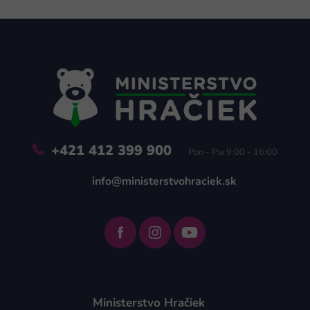
Z
á
p
ä
t
i
e
+421 412 399 900
Pon - Pia 9:00 - 16:00
info@ministerstvohraciek.sk
Ministerstvo Hračiek