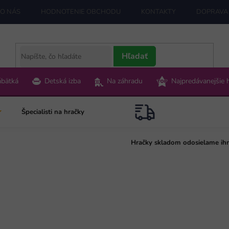
O NÁS
HODNOTENIE OBCHODU
KONTAKTY
DOPRAVA 
Hľadať
ábätká
Detská izba
Na záhradu
Najpredávanejšie 
Špecialisti na hračky
Hračky skladom odosielame ih