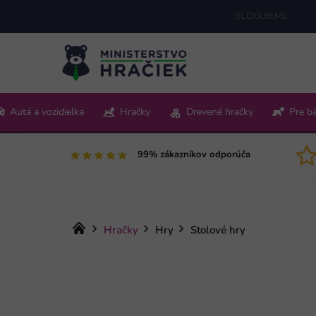
Prejsť
BLOGUJEME
na
obsah
+421 220 512 321
Autá a vozidielka
Hračky
Drevené hračky
Pre b
Pon-Pia 9:00-15:00
99% zákazníkov odporúča
Domov
Hračky
Hry
Stolové hry