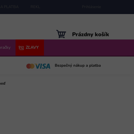
A PLATBA
REKLAMÁCIE
MAPA SERVERU
Prihlásenie
NÁKUPNÝ
Prázdny košík
KOŠÍK
hračky
ZĽAVY
Bezpečný nákup a platba
neď