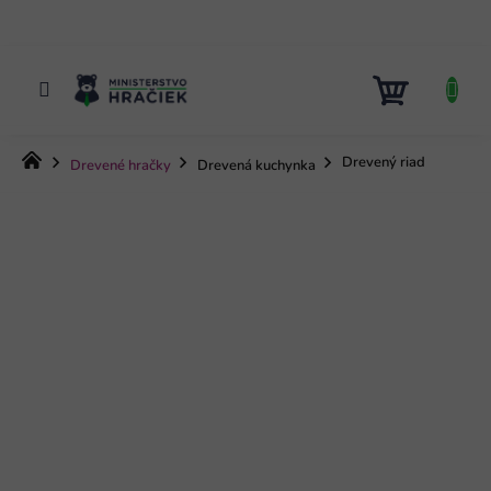
Prejsť
na
obsah
NÁKUP
KOŠÍK
Domov
Drevený riad
Drevené hračky
Drevená kuchynka