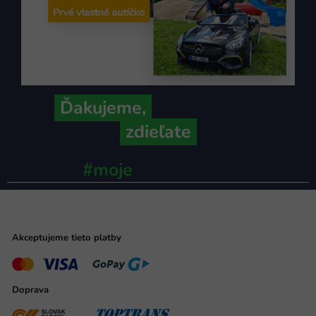
Ďakujeme,
že ich s nami
zdieľate
#moje
ministerstvo
Akceptujeme tieto platby
Doprava