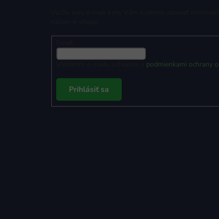
Vložte svoj e-mail a my Vám budeme zasielať informác
našom e-shope.
Email
Vložením e-mailu súhlasíte s
podmienkami ochrany o
Prihlásiť sa