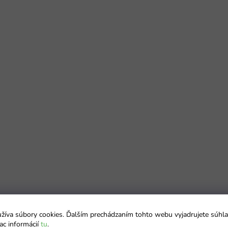
íva súbory cookies. Ďalším prechádzaním tohto webu vyjadrujete súhla
ac informácií
tu
.