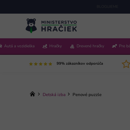
Prejsť
BLOGUJEME
na
obsah
+421 220 512 321
Autá a vozidielka
Hračky
Drevené hračky
Pre b
Pon-Pia 9:00-15:00
99% zákazníkov odporúča
Domov
Detská izba
Penové puzzle