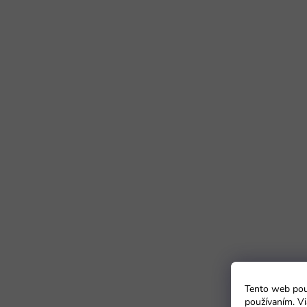
Tento web použ
používaním. Vi