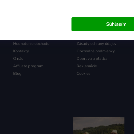
Súhlasím
Ministerstvo Hračiek
Všetko o nákupe
Hodnotenie obchodu
Zásady ochrany údajov
Kontakty
Obchodné podmienky
O nás
Doprava a platba
Affiliate program
Reklamácie
Blog
Cookies