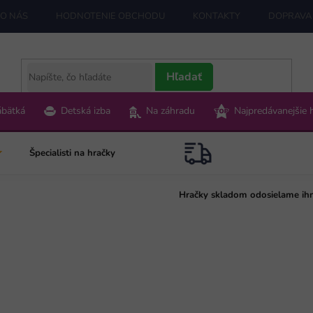
O NÁS
HODNOTENIE OBCHODU
KONTAKTY
DOPRAVA 
Hľadať
ábätká
Detská izba
Na záhradu
Najpredávanejšie 
Špecialisti na hračky
Hračky skladom odosielame ih