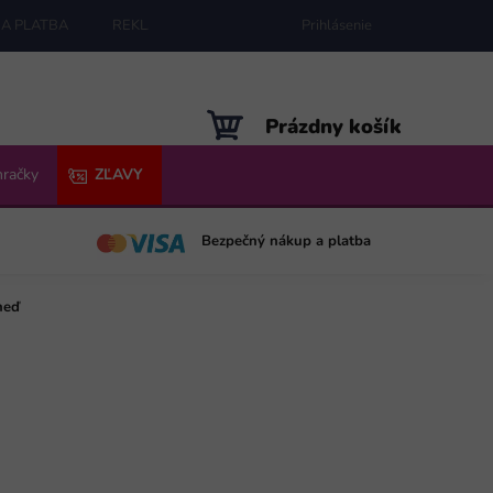
A PLATBA
REKLAMÁCIE
MAPA SERVERU
Prihlásenie
NÁKUPNÝ
Prázdny košík
KOŠÍK
hračky
ZĽAVY
Bezpečný nákup a platba
neď