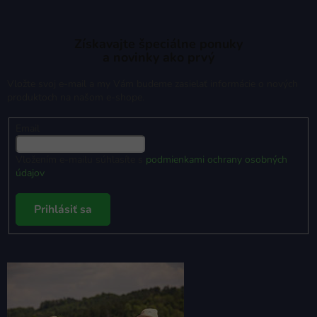
Získavajte špeciálne ponuky
a novinky ako prvý
Vložte svoj e-mail a my Vám budeme zasielať informácie o nových
produktoch na našom e-shope.
Email
Vložením e-mailu súhlasíte s
podmienkami ochrany osobných
údajov
Prihlásiť sa