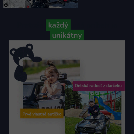
Pretože
každý
váš príbeh je
unikátny