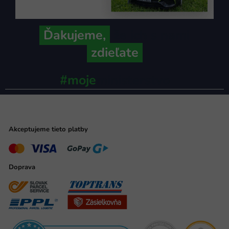
Ďakujeme,
že ich s nami
zdieľate
#moje
ministerstvo
Akceptujeme tieto platby
Doprava