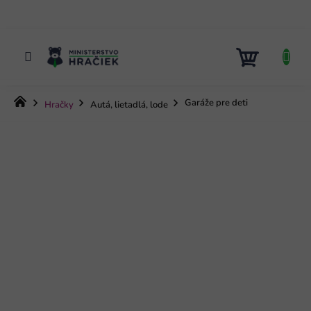
Prejsť
na
obsah
NÁKUP
KOŠÍK
Domov
Garáže pre deti
Hračky
Autá, lietadlá, lode