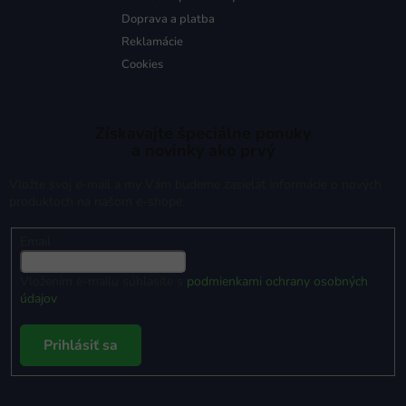
Doprava a platba
Reklamácie
Cookies
Získavajte špeciálne ponuky
a novinky ako prvý
Vložte svoj e-mail a my Vám budeme zasielať informácie o nových
produktoch na našom e-shope.
Email
Vložením e-mailu súhlasíte s
podmienkami ochrany osobných
údajov
Prihlásiť sa