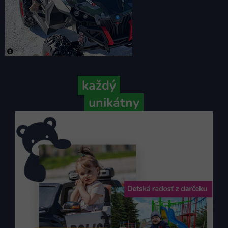
Pretože
každý
váš príbeh je
unikátny