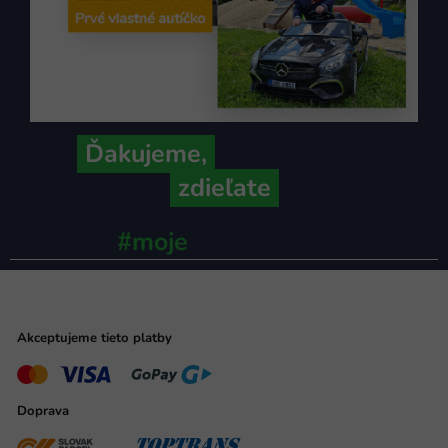
Ďakujeme,
že ich s nami
zdieľate
#moje
ministerstvo
Akceptujeme tieto platby
Doprava