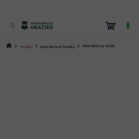
Prejsť
na
obsah
NÁKUP
KOŠÍK
Domov
Interaktivny stolík
Hračky
Interaktívne hračky