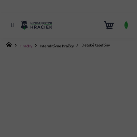
Prejsť
na
obsah
NÁKUP
KOŠÍK
Domov
Detské telefóny
Hračky
Interaktívne hračky