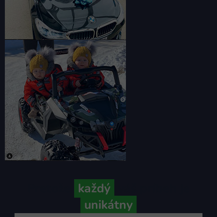
Pretože
každý
váš príbeh je
unikátny