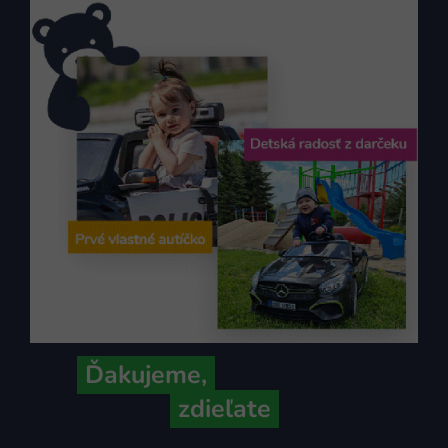
Ďakujeme,
že ich s nami
zdieľate