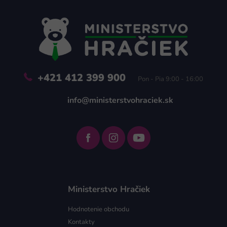
p
ä
t
i
e
+421 412 399 900
Pon - Pia 9:00 - 16:00
info@ministerstvohraciek.sk
Ministerstvo Hračiek
Hodnotenie obchodu
Kontakty