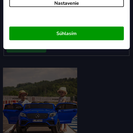
Nastavenie
Email
Vložením e-mailu súhlasíte s
podmienkami ochrany osobných
údajov
Súhlasím
Prihlásiť sa