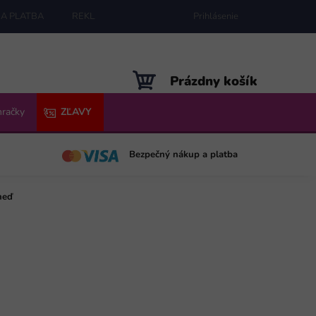
A PLATBA
REKLAMÁCIE
MAPA SERVERU
Prihlásenie
NÁKUPNÝ
Prázdny košík
KOŠÍK
hračky
ZĽAVY
Bezpečný nákup a platba
neď