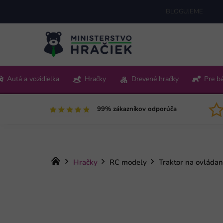
Prejsť
BLOGUJEME
na
obsah
+421 220 512 321
Autá a vozidielka
Hračky
Drevené hračky
Pre b
Pon-Pia 9:00-15:00
99% zákazníkov odporúča
Domov
Hračky
RC modely
Traktor na ovládan