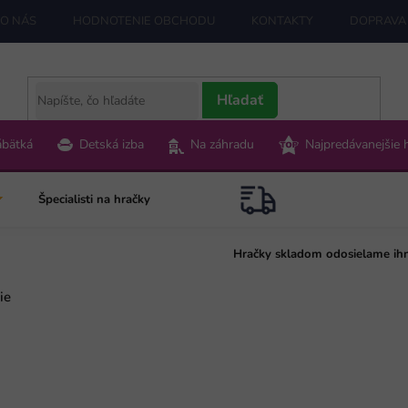
O NÁS
HODNOTENIE OBCHODU
KONTAKTY
DOPRAVA 
Hľadať
ábätká
Detská izba
Na záhradu
Najpredávanejšie 
Špecialisti na hračky
Hračky skladom odosielame ih
ie