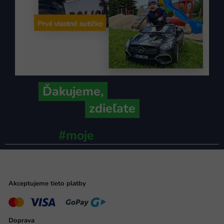
Ďakujeme,
že ich s nami
zdieľate
#moje
ministerstvo
Akceptujeme tieto platby
Doprava