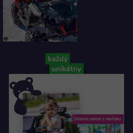
Pretože
každý
váš príbeh je
unikátny