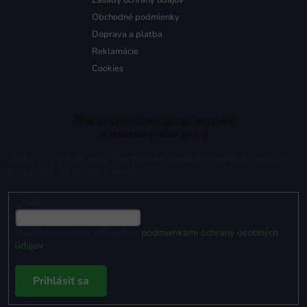
Zásady ochrany údajov
Obchodné podmienky
Doprava a platba
Reklamácie
Cookies
Získavajte špeciálne ponuky
a novinky ako prvý
Vložte svoj e-mail a my Vám budeme zasielať informácie o nových
produktoch na našom e-shope.
Email
Vložením e-mailu súhlasíte s
podmienkami ochrany osobných
údajov
Prihlásiť sa