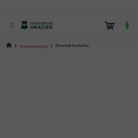
Prejsť
na
obsah
NÁKUP
KOŠÍK
Domov
Drevená kuchynka
Drevené hračky