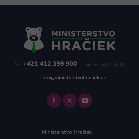
Z
á
p
ä
t
i
e
+421 412 399 900
Pon - Pia 9:00 - 16:00
info@ministerstvohraciek.sk
Ministerstvo Hračiek