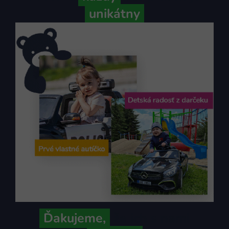
unikátny
Ďakujeme,
že ich s nami