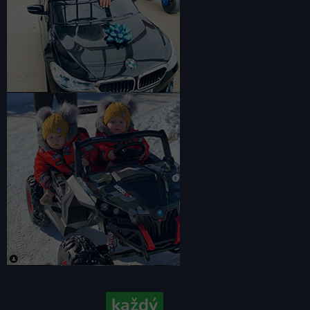
Pretože
každý
váš príbeh je