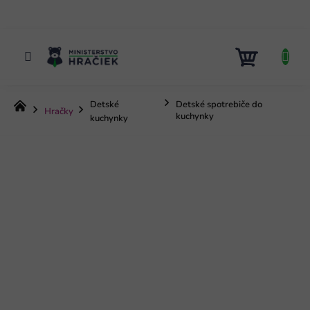
Prejsť
na
obsah
NÁKUP
KOŠÍK
Detské
Detské spotrebiče do
Domov
Hračky
kuchynky
kuchynky