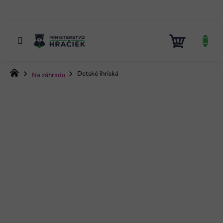
Prejsť
na
obsah
NÁKUP
KOŠÍK
Domov
Detské ihriská
Na záhradu