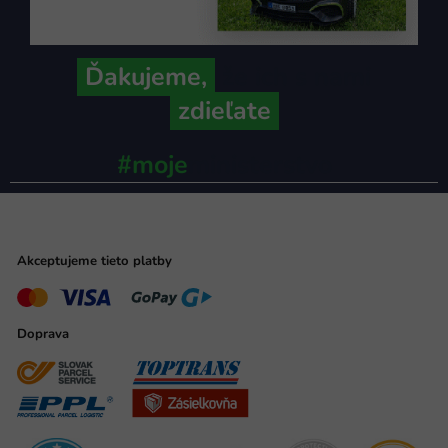
Ďakujeme,
že ich s nami
zdieľate
#moje
ministerstvo
Akceptujeme tieto platby
Doprava