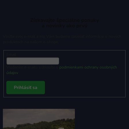
Získavajte špeciálne ponuky
a novinky ako prvý
Vložte svoj e-mail a my Vám budeme zasielať informácie o nových
produktoch na našom e-shope.
Email
Vložením e-mailu súhlasíte s
podmienkami ochrany osobných
údajov
Prihlásiť sa