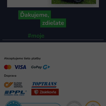
Ďakujeme,
že ich s nami
zdieľate
#moje
ministerstvo
Akceptujeme tieto platby
Doprava