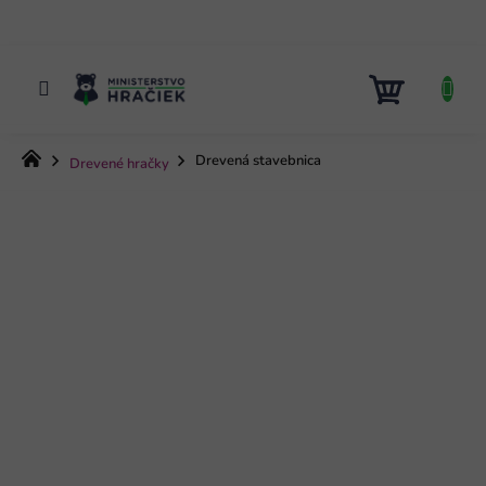
Prejsť
na
obsah
NÁKUP
KOŠÍK
Domov
Drevená stavebnica
Drevené hračky