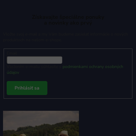
Získavajte špeciálne ponuky
a novinky ako prvý
Vložte svoj e-mail a my Vám budeme zasielať informácie o nových
produktoch na našom e-shope.
Email
Vložením e-mailu súhlasíte s
podmienkami ochrany osobných
údajov
Prihlásiť sa