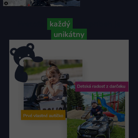
Pretože
každý
váš príbeh je
unikátny