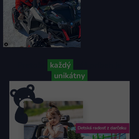
Pretože
každý
váš príbeh je
unikátny