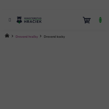
Prejsť
na
obsah
NÁKUP
KOŠÍK
Domov
Drevené hračky
Drevené kocky