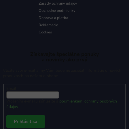
Zásady ochrany údajov
Obchodné podmienky
Doprava a platba
Reklamácie
Cookies
Získavajte špeciálne ponuky
a novinky ako prvý
Vložte svoj e-mail a my Vám budeme zasielať informácie o nových
produktoch na našom e-shope.
Email
Vložením e-mailu súhlasíte s
podmienkami ochrany osobných
údajov
Prihlásiť sa