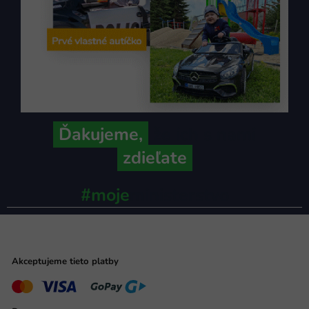
Ďakujeme,
že ich s nami
zdieľate
#moje
ministerstvo
Akceptujeme tieto platby