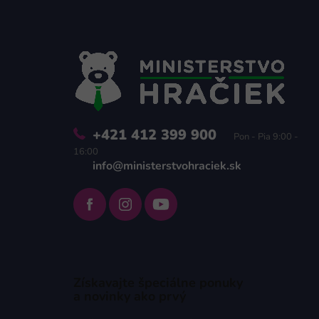
á
p
ä
t
i
e
+421 412 399 900
Pon - Pia 9:00 -
16:00
info@ministerstvohraciek.sk
Získavajte špeciálne ponuky
a novinky ako prvý