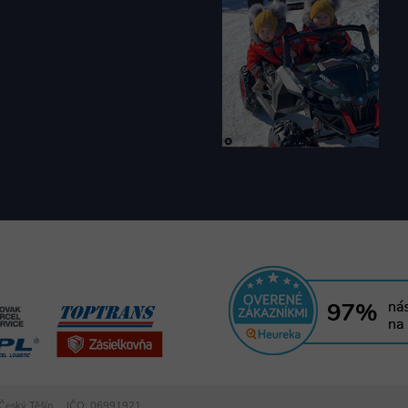
 01 Český Těšín IČO: 06991921