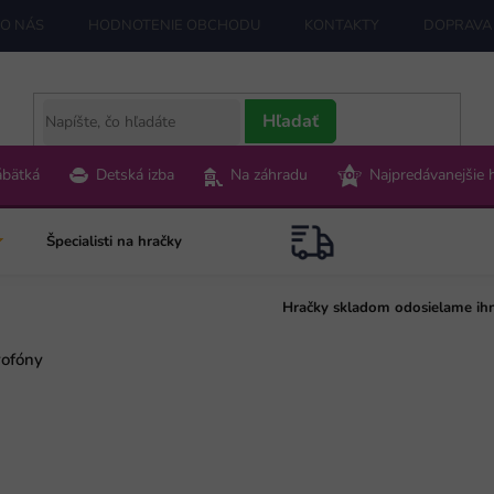
O NÁS
HODNOTENIE OBCHODU
KONTAKTY
DOPRAVA 
Hľadať
ábätká
Detská izba
Na záhradu
Najpredávanejšie 
Špecialisti na hračky
Hračky skladom odosielame ih
rofóny