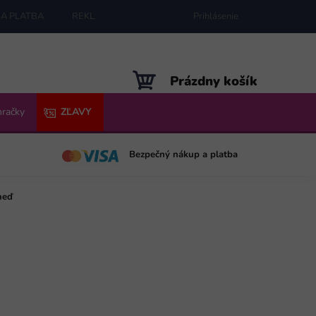
A PLATBA
REKLAMÁCIE
MAPA SERVERU
Prihlásenie
NÁKUPNÝ
Prázdny košík
KOŠÍK
hračky
ZĽAVY
Bezpečný nákup a platba
neď