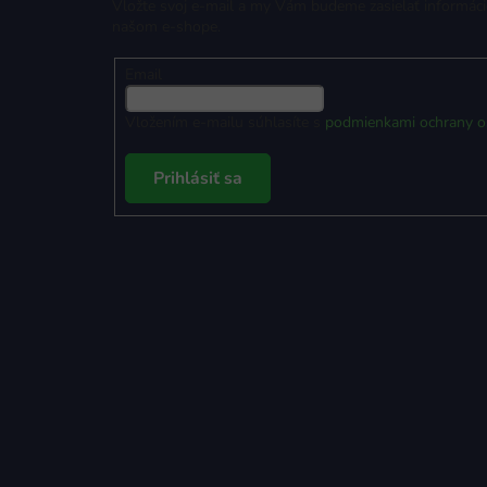
Vložte svoj e-mail a my Vám budeme zasielať informác
našom e-shope.
Email
Vložením e-mailu súhlasíte s
podmienkami ochrany o
Prihlásiť sa