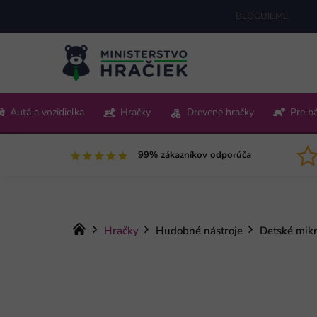
Prejsť
BLOGUJEME
na
obsah
+421 220 512 321
Autá a vozidielka
Hračky
Drevené hračky
Pre b
Pon-Pia 9:00-15:00
99% zákazníkov odporúča
Domov
Hračky
Hudobné nástroje
Detské mik