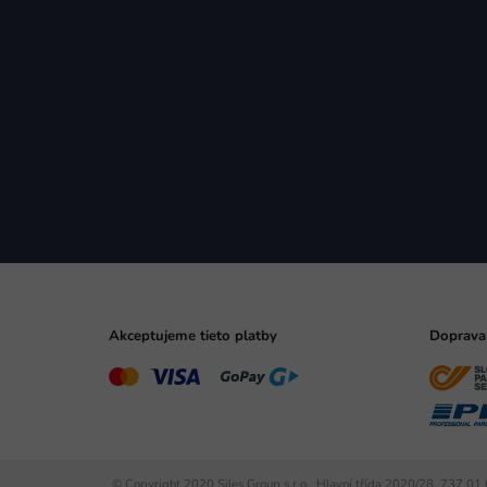
Akceptujeme tieto platby
Doprava
© Copyright 2020 Siles Group s.r.o., Hlavní třída 2020/28, 737