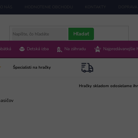
O NÁS
HODNOTENIE OBCHODU
KONTAKTY
DOPRAVA 
Hľadať
ábätká
Detská izba
Na záhradu
Najpredávanejšie 
Špecialisti na hračky
Hračky skladom odosielame ih
asičov