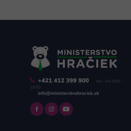
Z
á
p
ä
t
i
e
+421 412 399 900
Pon - Pia 9:00 -
16:00
info@ministerstvohraciek.sk