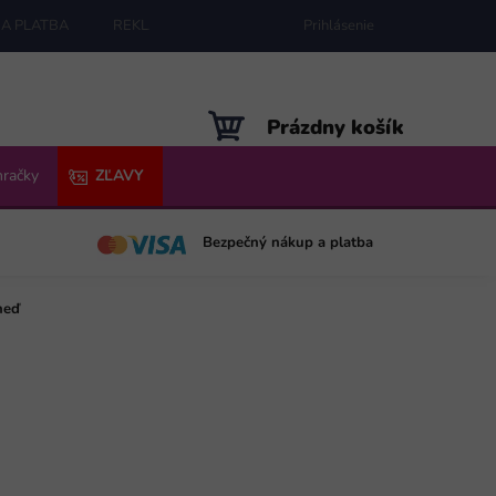
A PLATBA
REKLAMÁCIE
MAPA SERVERU
Prihlásenie
NÁKUPNÝ
Prázdny košík
KOŠÍK
hračky
ZĽAVY
Bezpečný nákup a platba
neď