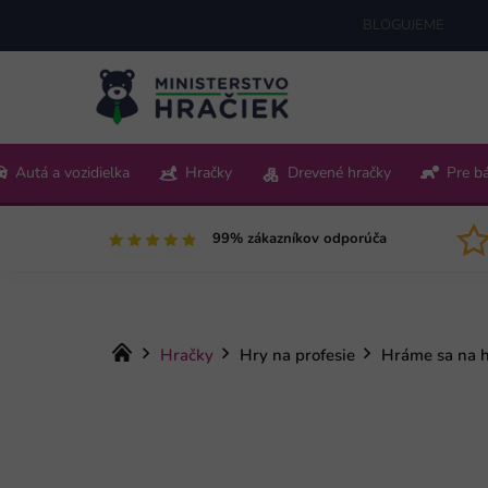
Prejsť
BLOGUJEME
na
obsah
+421 220 512 321
Autá a vozidielka
Hračky
Drevené hračky
Pre b
Pon-Pia 9:00-15:00
99% zákazníkov odporúča
Domov
Hračky
Hry na profesie
Hráme sa na h