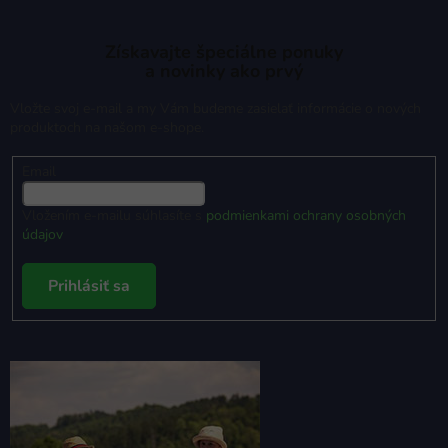
Získavajte špeciálne ponuky
a novinky ako prvý
Vložte svoj e-mail a my Vám budeme zasielať informácie o nových
produktoch na našom e-shope.
Email
Vložením e-mailu súhlasíte s
podmienkami ochrany osobných
údajov
Prihlásiť sa