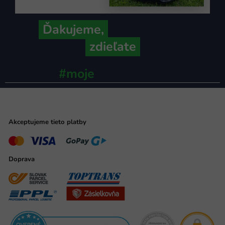
Ďakujeme,
že ich s nami
zdieľate
#moje
ministerstvo
Akceptujeme tieto platby
Doprava