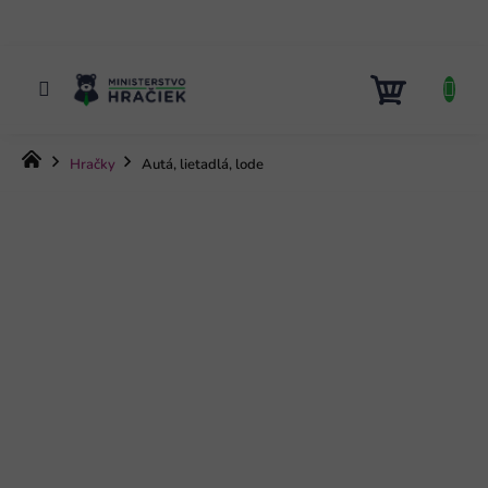
Prejsť
na
obsah
NÁKUP
KOŠÍK
Domov
Hračky
Autá, lietadlá, lode