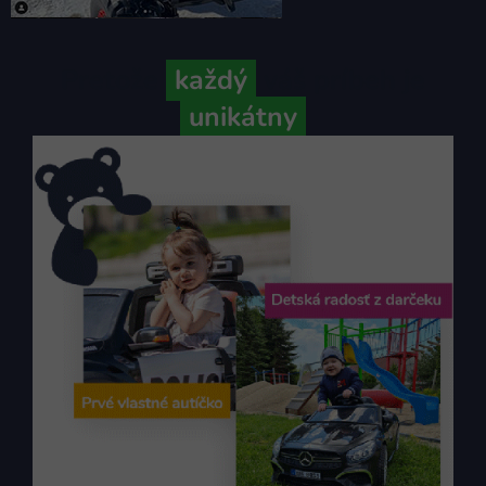
Pretože
každý
váš príbeh je
unikátny