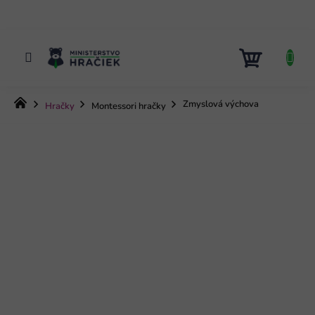
Prejsť
na
obsah
NÁKUP
KOŠÍK
Domov
Zmyslová výchova
Hračky
Montessori hračky