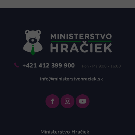
Z
á
p
ä
t
i
e
+421 412 399 900
Pon - Pia 9:00 - 16:00
info@ministerstvohraciek.sk
Ministerstvo Hračiek