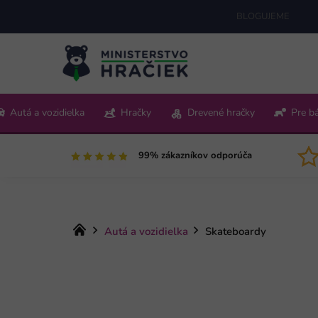
Prejsť
BLOGUJEME
na
obsah
+421 220 512 321
Autá a vozidielka
Hračky
Drevené hračky
Pre b
Pon-Pia 9:00-15:00
99% zákazníkov odporúča
Domov
Autá a vozidielka
Skateboardy