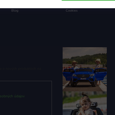
Affiliate program
Reklamácie
Blog
Cookies
ie o nových produktoch na
sobných údajov