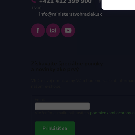
+421 412 399 900
Pon - Pia 9:00 -
16:00
info@ministerstvohraciek.sk
Získavajte špeciálne ponuky
a novinky ako prvý
Vložte svoj e-mail a my Vám budeme zasielať informác
našom e-shope.
Email
Vložením e-mailu súhlasíte s
podmienkami ochrany o
Prihlásiť sa