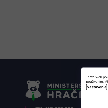
Z
á
p
ä
Tento web použ
t
používaním. Vi
Nastavenie
i
e