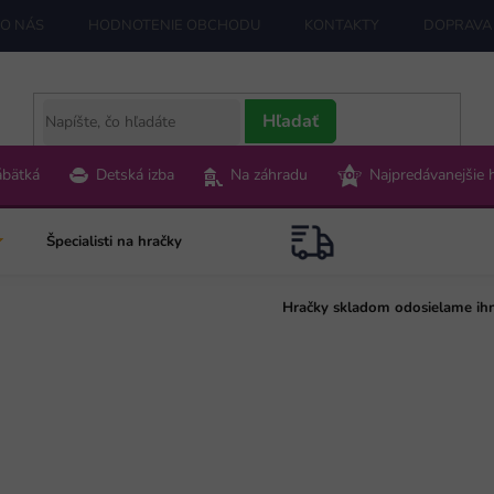
O NÁS
HODNOTENIE OBCHODU
KONTAKTY
DOPRAVA 
Hľadať
ábätká
Detská izba
Na záhradu
Najpredávanejšie 
Špecialisti na hračky
Hračky skladom odosielame ih