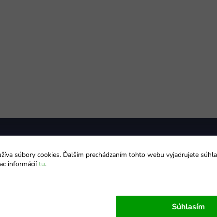
íva súbory cookies. Ďalším prechádzaním tohto webu vyjadrujete súhla
ac informácií
tu
.
Ministerstvo Hračiek
Všetko o nákupe
Hodnotenie obchodu
Zásady ochrany údajov
Kontakty
Obchodné podmienky
Súhlasím
O nás
Doprava a platba