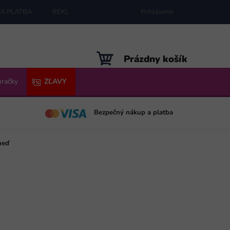
A PLATBA
REKLAMÁCIE
MAPA SERVERU
Prihlásenie
NÁKUPNÝ
Prázdny košík
KOŠÍK
hračky
ZĽAVY
Bezpečný nákup a platba
neď