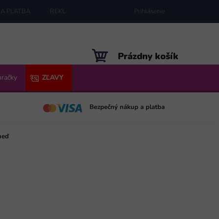
A PLATBA
REKLAMÁCIE
MAPA SERVERU
Prihlásenie
NÁKUPNÝ
Prázdny košík
KOŠÍK
hračky
ZĽAVY
Bezpečný nákup a platba
neď