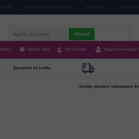
O NÁS
HODNOTENIE OBCHODU
KONTAKTY
DOPRAVA 
Hľadať
ábätká
Detská izba
Na záhradu
Najpredávanejšie 
Špecialisti na hračky
Hračky skladom odosielame ih