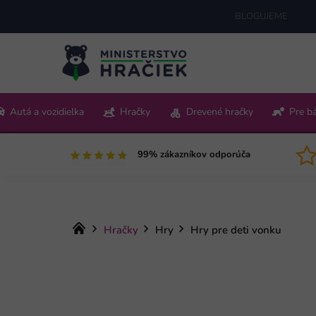
Prejsť
BLOGUJEME
na
obsah
+421 220 512 321
Autá a vozidielka
Hračky
Drevené hračky
Pre b
Pon-Pia 9:00-15:00
99% zákazníkov odporúča
Domov
Hračky
Hry
Hry pre deti vonku