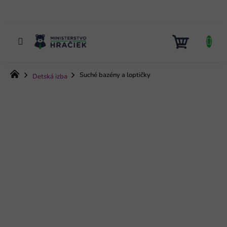
Prejsť
na
obsah
NÁKUP
KOŠÍK
Domov
Suché bazény a loptičky
Detská izba