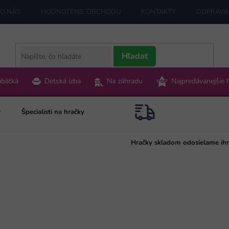
O NÁS
HODNOTENIE OBCHODU
KONTAKTY
DOPRAVA 
Hľadať
ábätká
Detská izba
Na záhradu
Najpredávanejšie 
Špecialisti na hračky
Hračky skladom odosielame ih