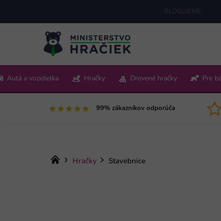
Prejsť
BLOGUJEME
na
obsah
+421 220 512 321
Autá a vozidielka
Hračky
Drevené hračky
Pre b
Pon-Pia 9:00-15:00
99% zákazníkov odporúča
Domov
Hračky
Stavebnice