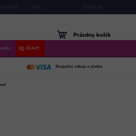
A PLATBA
REKLAMÁCIE
MAPA SERVERU
Prihlásenie
NÁKUPNÝ
Prázdny košík
KOŠÍK
hračky
ZĽAVY
Bezpečný nákup a platba
neď