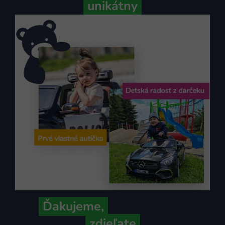
unikátny
Ďakujeme,
že ich s nami
zdieľate