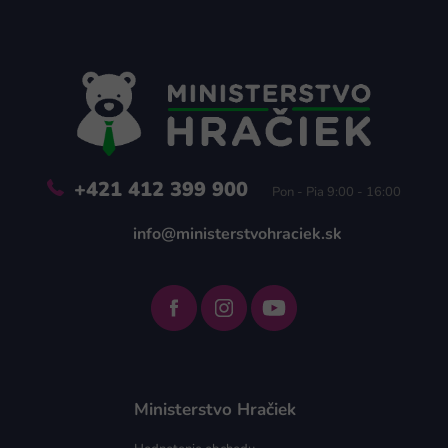
Z
á
p
ä
t
i
e
+421 412 399 900
Pon - Pia 9:00 - 16:00
info@ministerstvohraciek.sk
Ministerstvo Hračiek