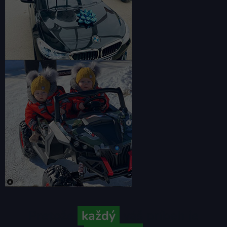
Pretože
každý
váš príbeh je