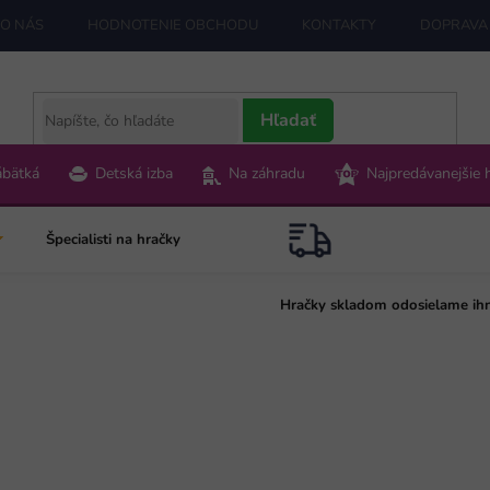
O NÁS
HODNOTENIE OBCHODU
KONTAKTY
DOPRAVA 
Hľadať
ábätká
Detská izba
Na záhradu
Najpredávanejšie 
Špecialisti na hračky
Hračky skladom odosielame ih