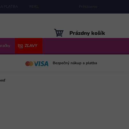
A PLATBA
REKLAMÁCIE
MAPA SERVERU
Prihlásenie
NÁKUPNÝ
Prázdny košík
KOŠÍK
hračky
ZĽAVY
Bezpečný nákup a platba
neď