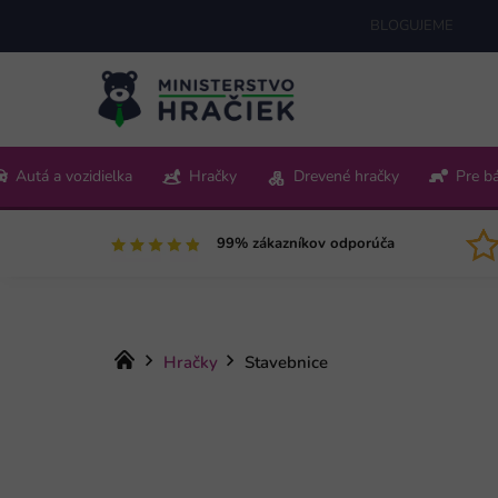
Prejsť
BLOGUJEME
na
obsah
+421 220 512 321
Autá a vozidielka
Hračky
Drevené hračky
Pre b
Pon-Pia 9:00-15:00
99% zákazníkov odporúča
Domov
Hračky
Stavebnice