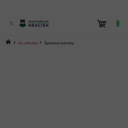
Prejsť
na
obsah
NÁKUP
KOŠÍK
Domov
Na záhradu
Športové potreby