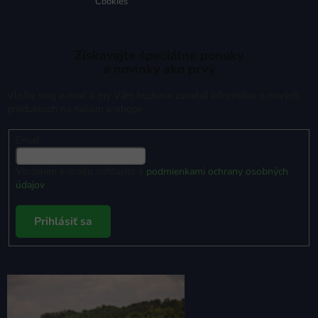
Cookies
Získavajte špeciálne ponuky
a novinky ako prvý
Vložte svoj e-mail a my Vám budeme zasielať informácie o nových
produktoch na našom e-shope.
Email
Vložením e-mailu súhlasíte s
podmienkami ochrany osobných
údajov
Prihlásiť sa