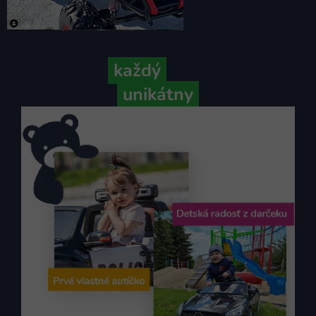
Pretože
každý
váš príbeh je
unikátny