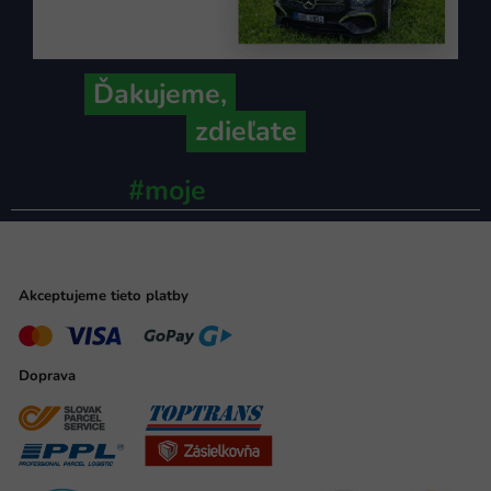
Ďakujeme,
že ich s nami
zdieľate
#moje
ministerstvo
Akceptujeme tieto platby
Doprava