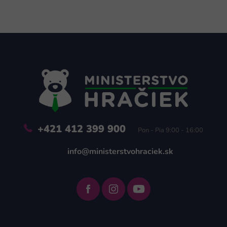
Z
á
p
ä
t
i
e
+421 412 399 900
Pon - Pia 9:00 - 16:00
info@ministerstvohraciek.sk