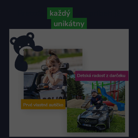
Pretože
každý
váš príbeh je
unikátny