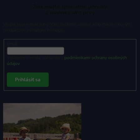
Získavajte špeciálne ponuky
a novinky ako prvý
Vložte svoj e-mail a my Vám budeme zasielať informácie o nových
produktoch na našom e-shope.
Email
Vložením e-mailu súhlasíte s
podmienkami ochrany osobných
údajov
Prihlásiť sa