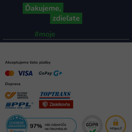
Ďakujeme,
že ich s nami
zdieľate
#moje
ministerstvo
Akceptujeme tieto platby
Doprava