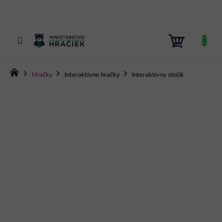
Prejsť
na
obsah
NÁKUP
KOŠÍK
Domov
Hračky
Interaktívne hračky
Interaktivny stolík