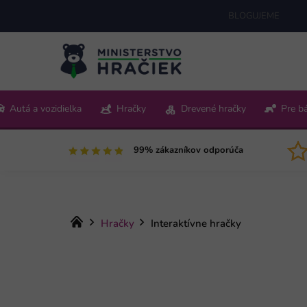
Prejsť
BLOGUJEME
na
obsah
+421 220 512 321
Autá a vozidielka
Hračky
Drevené hračky
Pre b
Pon-Pia 9:00-15:00
99% zákazníkov odporúča
Domov
Hračky
Interaktívne hračky