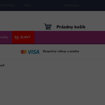
A PLATBA
REKLAMÁCIE
MAPA SERVERU
Prihlásenie
NÁKUPNÝ
Prázdny košík
KOŠÍK
hračky
ZĽAVY
Bezpečný nákup a platba
neď