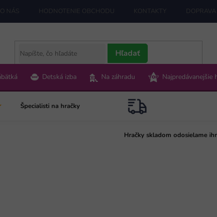
O NÁS
HODNOTENIE OBCHODU
KONTAKTY
DOPRAVA 
Hľadať
ábätká
Detská izba
Na záhradu
Najpredávanejšie 
Špecialisti na hračky
Hračky skladom odosielame ih