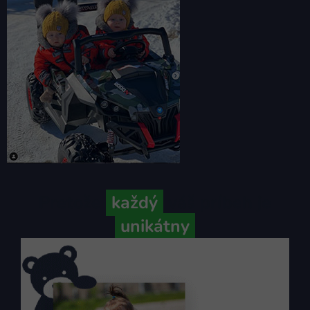
Pretože
každý
váš príbeh je
unikátny