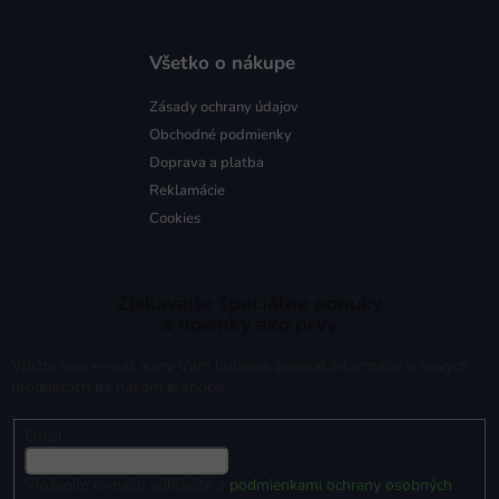
Všetko o nákupe
Zásady ochrany údajov
Obchodné podmienky
Doprava a platba
Reklamácie
Cookies
Získavajte špeciálne ponuky
a novinky ako prvý
Vložte svoj e-mail a my Vám budeme zasielať informácie o nových
produktoch na našom e-shope.
Email
Vložením e-mailu súhlasíte s
podmienkami ochrany osobných