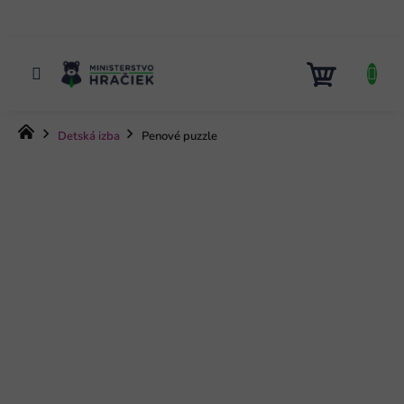
Prejsť
na
obsah
NÁKUP
KOŠÍK
Domov
Detská izba
Penové puzzle