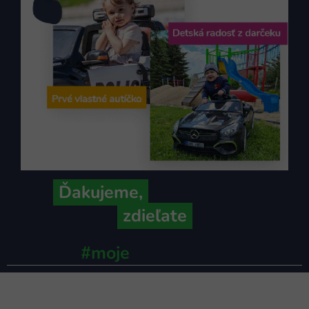
Ďakujeme,
že ich s nami
zdieľate
#moje
ministerstvo