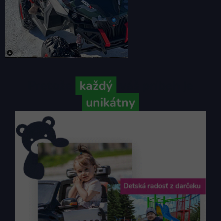
Pretože
každý
váš príbeh je
unikátny