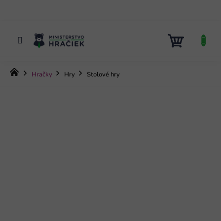
Prejsť
na
obsah
NÁKUP
KOŠÍK
Domov
Hračky
Hry
Stolové hry