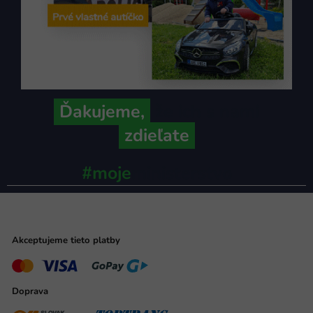
Ďakujeme,
že ich s nami
zdieľate
#moje
ministerstvo
Akceptujeme tieto platby
Doprava