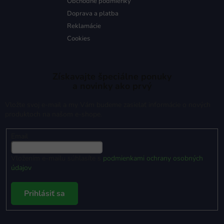
Obchodné podmienky
Doprava a platba
Reklamácie
Cookies
Získavajte špeciálne ponuky
a novinky ako prvý
Vložte svoj e-mail a my Vám budeme zasielať informácie o nových
produktoch na našom e-shope.
Email
Vložením e-mailu súhlasíte s
podmienkami ochrany osobných
údajov
Prihlásiť sa