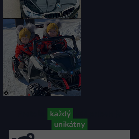
Pretože
každý
váš príbeh je
unikátny