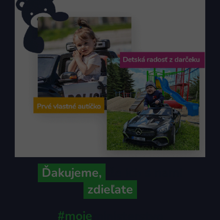
Ďakujeme,
že ich s nami
zdieľate
#moje
ministerstvo