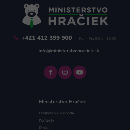
ä
t
i
e
+421 412 399 900
Pon - Pia 9:00 - 16:00
info@ministerstvohraciek.sk
Ministerstvo Hračiek
Hodnotenie obchodu
Kontakty
O nás