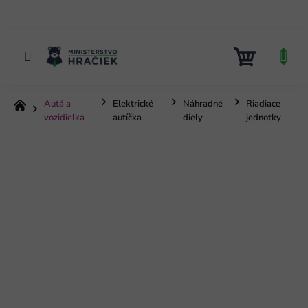
Prejsť
na
obsah
NÁKUP
KOŠÍK
Autá a
Elektrické
Náhradné
Riadiace
Domov
vozidielka
autíčka
diely
jednotky