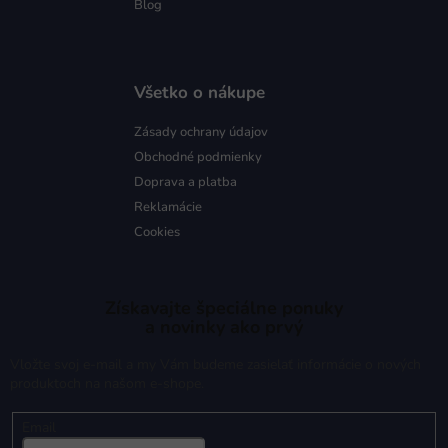
Blog
Všetko o nákupe
Zásady ochrany údajov
Obchodné podmienky
Doprava a platba
Reklamácie
Cookies
Získavajte špeciálne ponuky
a novinky ako prvý
Vložte svoj e-mail a my Vám budeme zasielať informácie o nových
produktoch na našom e-shope.
Email