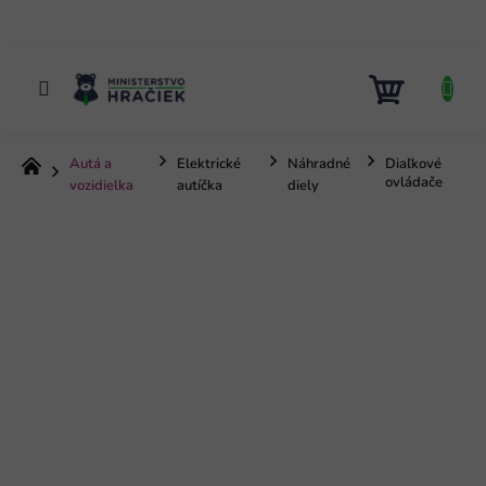
Prejsť
na
obsah
NÁKUP
KOŠÍK
Autá a
Elektrické
Náhradné
Diaľkové
Domov
ovládače
vozidielka
autíčka
diely