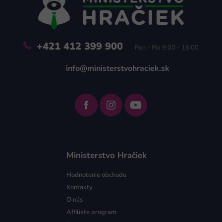
t
i
e
+421 412 399 900
Pon - Pia 9:00 - 16:00
info@ministerstvohraciek.sk
Ministerstvo Hračiek
Hodnotenie obchodu
Kontakty
O nás
Affiliate program