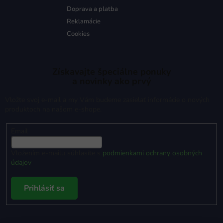
Doprava a platba
Reklamácie
Cookies
Získavajte špeciálne ponuky
a novinky ako prvý
Vložte svoj e-mail a my Vám budeme zasielať informácie o nových
produktoch na našom e-shope.
Email
Vložením e-mailu súhlasíte s
podmienkami ochrany osobných
údajov
Prihlásiť sa