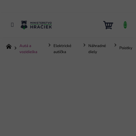
Prejsť
na
obsah
NÁKUP
KOŠÍK
Autá a
Elektrické
Náhradné
Domov
Poistky
vozidielka
autíčka
diely