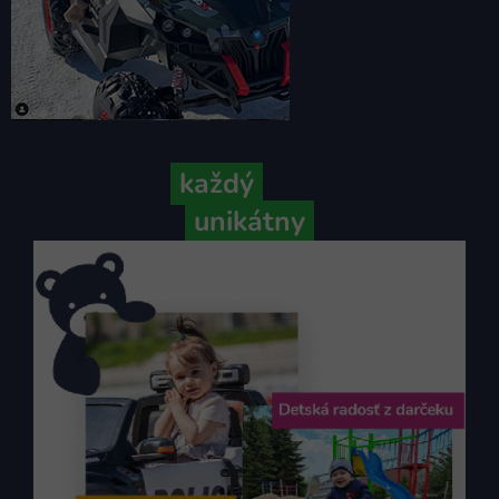
Pretože
každý
váš príbeh je
unikátny