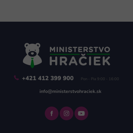
Z
á
p
ä
t
i
e
+421 412 399 900
Pon - Pia 9:00 - 16:00
info@ministerstvohraciek.sk