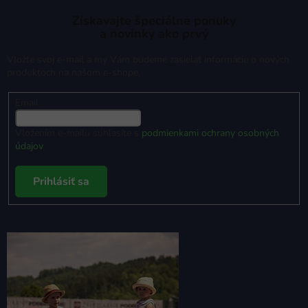
Získavajte špeciálne ponuky
a novinky ako prvý
Vložte svoj e-mail a my Vám budeme zasielať informácie o nových
produktoch na našom e-shope.
Email
Vložením e-mailu súhlasíte s
podmienkami ochrany osobných
údajov
Prihlásiť sa