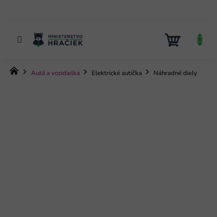
Prejsť
na
obsah
NÁKUP
KOŠÍK
Domov
Autá a vozidielka
Elektrické autíčka
Náhradné diely