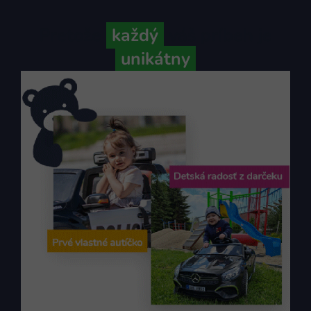
Pretože
každý
váš príbeh je
unikátny