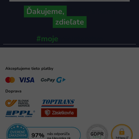
Ďakujeme,
že ich s nami
zdieľate
#moje
ministerstvo
Akceptujeme tieto platby
Doprava