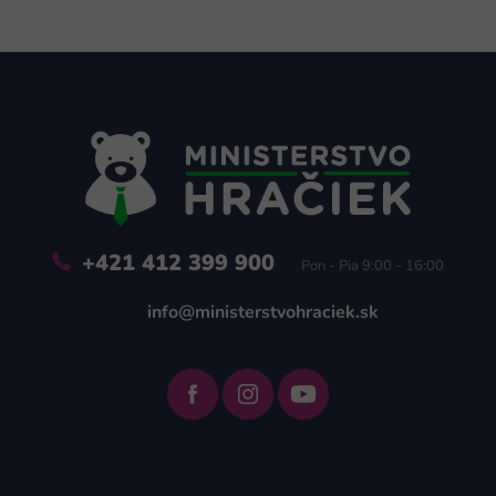
Z
á
p
ä
t
i
e
+421 412 399 900
Pon - Pia 9:00 - 16:00
info@ministerstvohraciek.sk