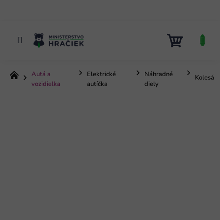
Prejsť
na
obsah
NÁKUP
KOŠÍK
Autá a
Elektrické
Náhradné
Domov
Kolesá
vozidielka
autíčka
diely