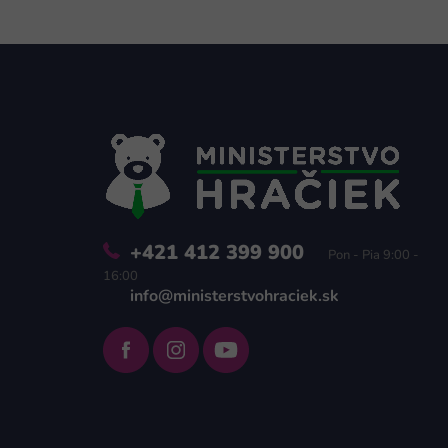
Z
á
p
ä
t
i
e
+421 412 399 900
Pon - Pia 9:00 -
16:00
info@ministerstvohraciek.sk