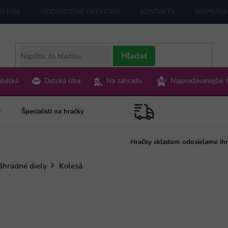
O NÁS
HODNOTENIE OBCHODU
KONTAKTY
DOPRAVA 
Hľadať
ábätká
Detská izba
Na záhradu
Najpredávanejšie 
Špecialisti na hračky
Hračky skladom odosielame ih
áhradné diely
Kolesá