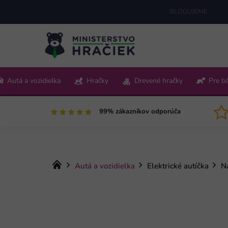
Prejsť
BLOGUJEME
na
obsah
+421 220 512 321
Autá a vozidielka
Hračky
Drevené hračky
Pre b
Pon-Pia 9:00-15:00
99% zákazníkov odporúča
Domov
Autá a vozidielka
Elektrické autíčka
N