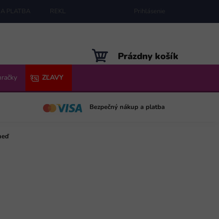
A PLATBA
REKLAMÁCIE
MAPA SERVERU
Prihlásenie
NÁKUPNÝ
Prázdny košík
KOŠÍK
hračky
ZĽAVY
Bezpečný nákup a platba
neď