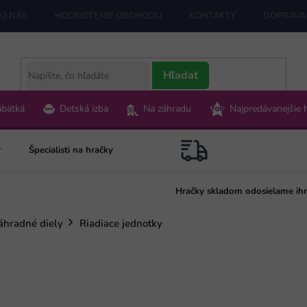
O NÁS
HODNOTENIE OBCHODU
KONTAKTY
DOPRAVA 
Hľadať
ábätká
Detská izba
Na záhradu
Najpredávanejšie 
Špecialisti na hračky
Hračky skladom odosielame ih
áhradné diely
Riadiace jednotky