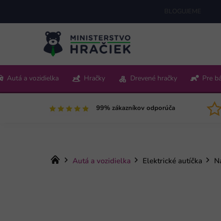
Prejsť
BLOGUJEME
na
obsah
+421 220 512 321
Autá a vozidielka
Hračky
Drevené hračky
Pre b
Pon-Pia 9:00-15:00
99% zákazníkov odporúča
Domov
Autá a vozidielka
Elektrické autíčka
N