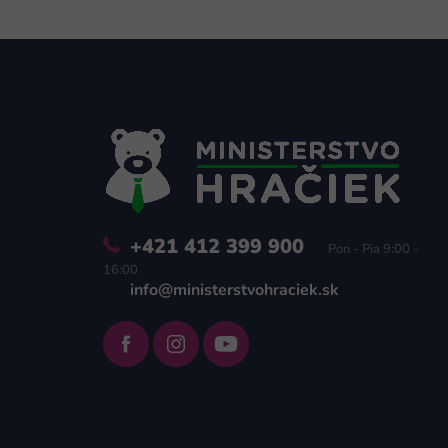
Z
á
p
ä
t
i
e
+421 412 399 900
Pon - Pia 9:00 -
16:00
info@ministerstvohraciek.sk