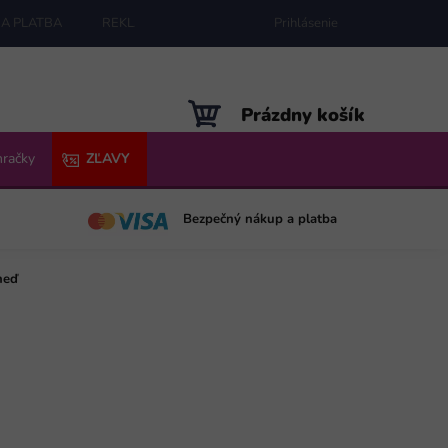
A PLATBA
REKLAMÁCIE
MAPA SERVERU
Prihlásenie
NÁKUPNÝ
Prázdny košík
KOŠÍK
hračky
ZĽAVY
Bezpečný nákup a platba
neď