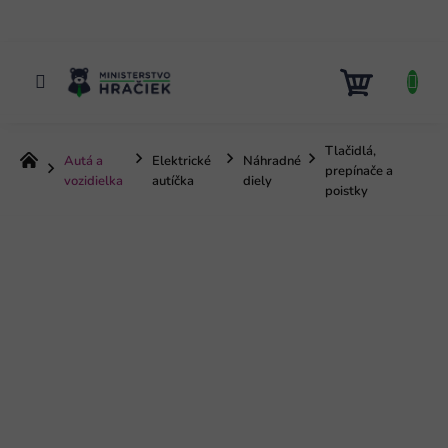
Prejsť
na
obsah
NÁKUP
KOŠÍK
Tlačidlá,
Autá a
Elektrické
Náhradné
Domov
prepínače a
vozidielka
autíčka
diely
poistky