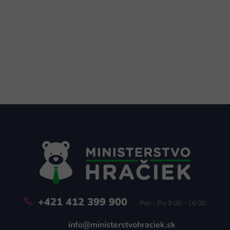
Z
á
p
ä
t
i
e
+421 412 399 900
Pon - Pia 9:00 - 16:00
info@ministerstvohraciek.sk