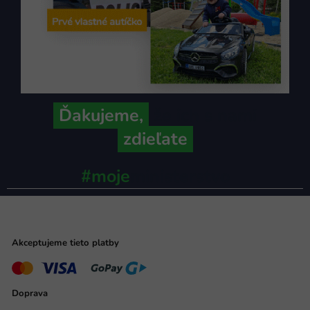
Ďakujeme,
že ich s nami
zdieľate
#moje
ministerstvo
Akceptujeme tieto platby
Doprava