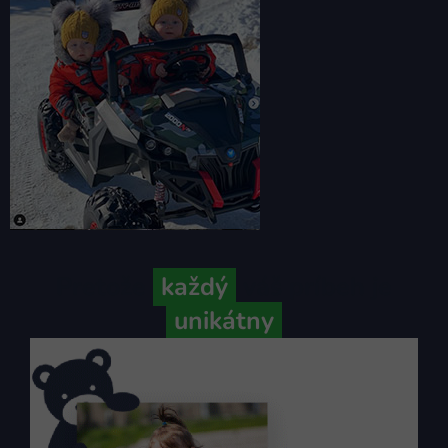
Pretože
každý
váš príbeh je
unikátny