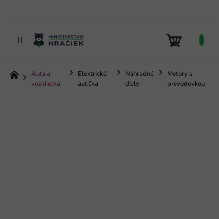
Prejsť
na
obsah
NÁKUP
KOŠÍK
Autá a
Elektrické
Náhradné
Motory s
Domov
vozidielka
autíčka
diely
prevodovkou