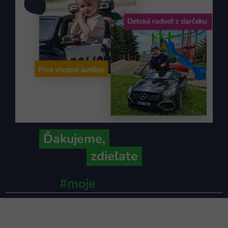
Ďakujeme,
že ich s nami
zdieľate
#moje
ministerstvo