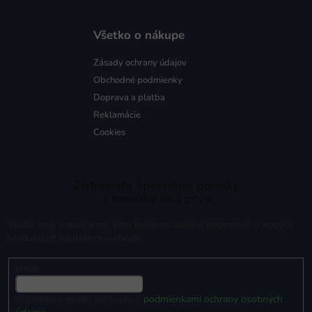
Všetko o nákupe
Zásady ochrany údajov
Obchodné podmienky
Doprava a platba
Reklamácie
Cookies
Získavajte špeciálne ponuky
a novinky ako prvý
Vložte svoj e-mail a my Vám budeme zasielať informácie o nových
produktoch na našom e-shope.
Email
Vložením e-mailu súhlasíte s
podmienkami ochrany osobných