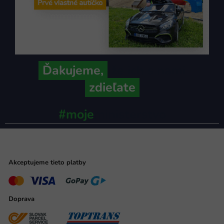
Ďakujeme,
že ich s nami
zdieľate
#moje
ministerstvo
Akceptujeme tieto platby
Doprava