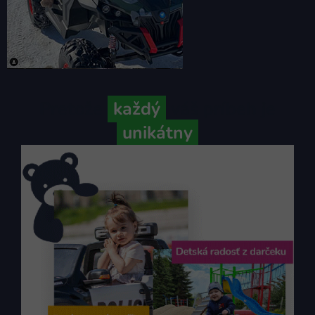
Pretože
každý
váš príbeh je
unikátny