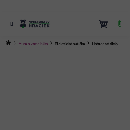
Prejsť
na
obsah
NÁKUP
KOŠÍK
Domov
Autá a vozidielka
Elektrické autíčka
Náhradné diely