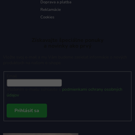
Doprava a platba
Reklamácie
Cookies
Získavajte špeciálne ponuky
a novinky ako prvý
Vložte svoj e-mail a my Vám budeme zasielať informácie o nových
produktoch na našom e-shope.
Email
Vložením e-mailu súhlasíte s
podmienkami ochrany osobných
údajov
Prihlásiť sa