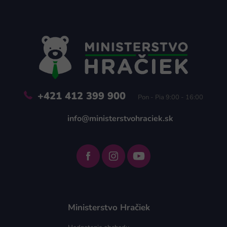
Z
á
p
ä
t
i
e
+421 412 399 900
Pon - Pia 9:00 - 16:00
info@ministerstvohraciek.sk
Ministerstvo Hračiek