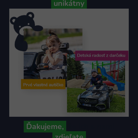
unikátny
Ďakujeme,
že ich s nami
zdieľate