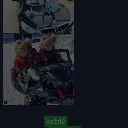
Pretože
každý
váš príbeh je