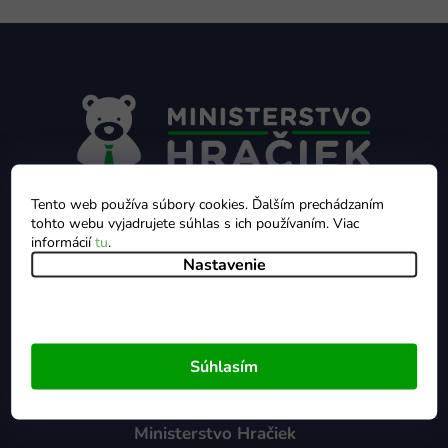
Z
á
p
ä
t
i
e
Tento web používa súbory cookies. Ďalším prechádzaním
+421 412 399 900
Pon - Pia 9:00 - 16:00
tohto webu vyjadrujete súhlas s ich používaním. Viac
informácií
tu
.
info@ministerstvohraciek.sk
Nastavenie
Súhlasím
Ministerstvo Hračiek