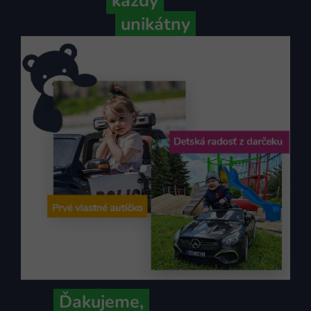
Pretože
každý
váš príbeh je
unikátny
Ďakujeme,
že ich s nami