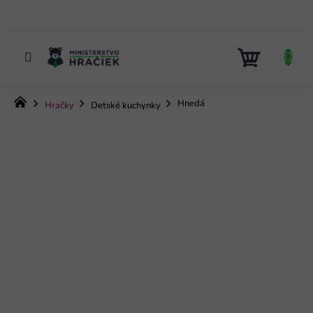
Prejsť
na
obsah
NÁKUP
KOŠÍK
Domov
Hnedá
Hračky
Detské kuchynky