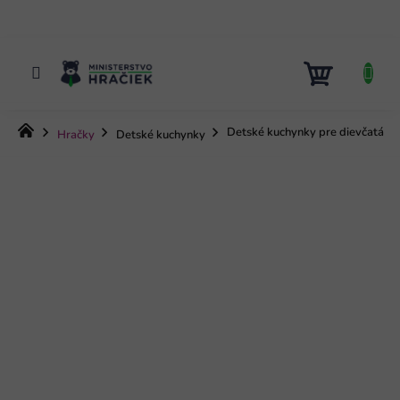
Prejsť
na
obsah
NÁKUP
KOŠÍK
Domov
Detské kuchynky pre dievčatá
Hračky
Detské kuchynky