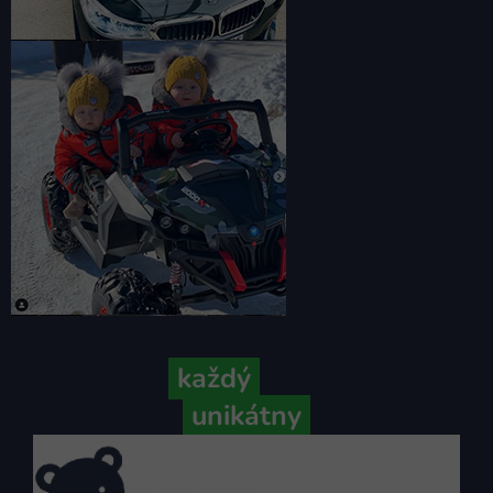
Pretože
každý
váš príbeh je
unikátny