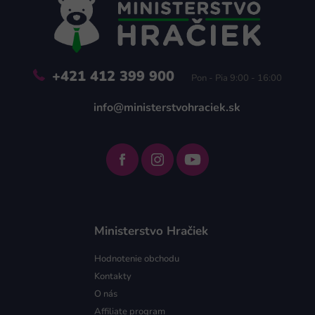
t
i
e
+421 412 399 900
Pon - Pia 9:00 - 16:00
info@ministerstvohraciek.sk
Ministerstvo Hračiek
Hodnotenie obchodu
Kontakty
O nás
Affiliate program