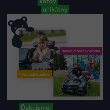
Pretože
každý
váš príbeh je
unikátny
Ďakujeme,
že ich s nami