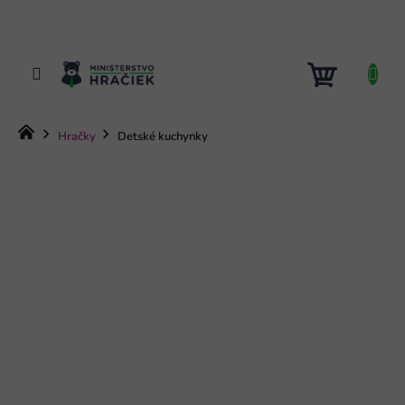
Prejsť
na
obsah
NÁKUP
KOŠÍK
Domov
Hračky
Detské kuchynky