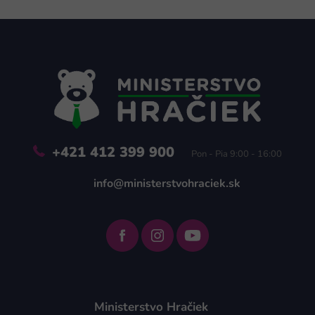
Z
á
p
ä
t
i
e
+421 412 399 900
Pon - Pia 9:00 - 16:00
info@ministerstvohraciek.sk
Ministerstvo Hračiek