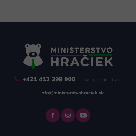
Z
á
p
ä
t
i
e
+421 412 399 900
Pon - Pia 9:00 - 16:00
info@ministerstvohraciek.sk