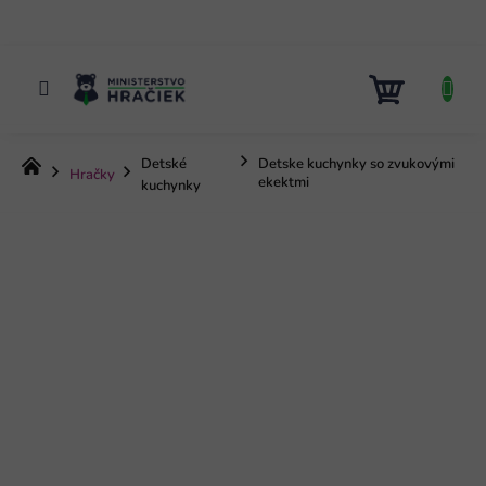
Prejsť
na
obsah
NÁKUP
KOŠÍK
Detské
Detske kuchynky so zvukovými
Domov
Hračky
ekektmi
kuchynky