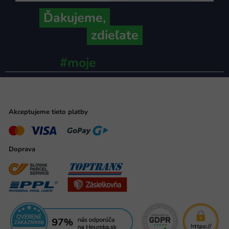
Ďakujeme,
že ich s nami
zdieľate
#moje
ministerstvo
Akceptujeme tieto platby
Doprava