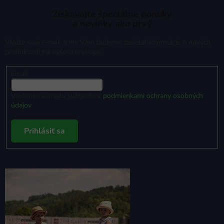
Získavajte špeciálne ponuky
a novinky ako prvý
Vložte svoj e-mail a my Vám budeme zasielať informácie o nových
produktoch na našom e-shope.
Email
Vložením e-mailu súhlasíte s
podmienkami ochrany osobných
údajov
Prihlásiť sa