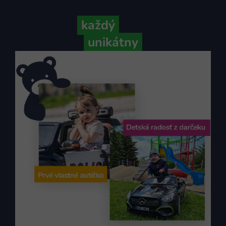
Pretože
každý
váš príbeh je
unikátny